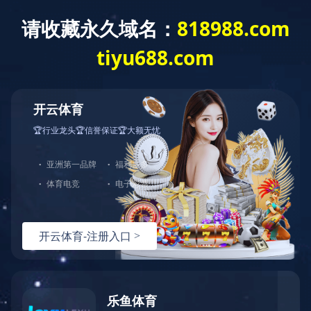
华体会
大鹏一日同风起 扶摇直上九万里——记安兴华安物业公司开展高考期间
安兴发展公司党委开展“感悟红色精神 凝聚奋进动力”党性教育活动
党员进社区 情暖微心愿——记华安物业公司党总支委组织开展“为群众办
学思践悟 细照笃行——记华安物业公司党总支全面开展“三问”交流讨论
淮北古镇公司党支部学习贯彻习近平新时代中国特色社会主义思想主题