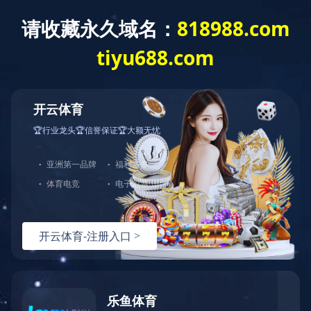
华体会
安兴发展公司党委副书记、总裁郑玉怀督导萧县公司党支部主题教育专
萧县安兴公司党支部开展“助力乡村振兴”主题党日活动
安兴发展公司党委召开学习贯彻习近平新时代中国特色社会主义思想主
安兴发展公司本部党支部组织 反诈宣传主题党日活动
安兴华安物业公司开展学习贯彻习近平新时代中国特色社会主义思想主