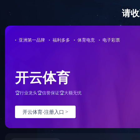
华体会
水墨小区项目导视系统制作安装询比采购公告
水墨小区供电环网柜及配套电缆施工项目（二次）招标公告
安徽安兴华安物业管理有限责任公司合肥CBD项目冷却塔托
安徽安兴华安物业管理有限责任公司淮北运河人家项目智能
水墨小区供电环网柜及配套电缆施工项目流标公告