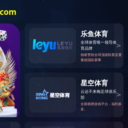
新闻中心
商务合作
人才招聘
党建工群
信息公
2025
-
04
-
28
2025
-
04
-
28
2025
-
04
-
28
2025
-
04
-
28
2025
-
04
-
28