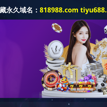
(中国)
走进安兴
安兴品牌
核心业务
楼盘动态
招标公告公示
盘漏水修补及填充料更换工程（三次）采购询比公告
化系统维修、保养服务（二次）采购询比公告