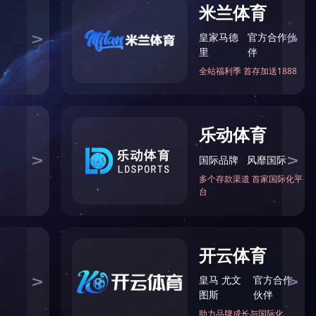
2025
-
09
-
23
2025
-
09
-
19
2025
-
09
-
19
2025
-
09
-
18
2025
-
09
-
18