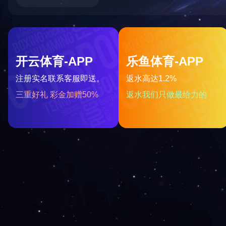
华体会(中国)
走进安兴
安兴品牌
核
公司概况
品牌战略
管理架构
核心价值
公司荣誉
标识释义
华体
[向上]
华体会手机网页版登录入口 版权所有
免责声明
皖
地址：合肥市长江中路369号CBD中央广场写字楼7楼 电话：05
开云官方app下载站
|
开云手机登录界面
|
leyu乐鱼·官方web站登录入口