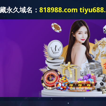
(中国)
走进安兴
安兴品牌
核心业务
楼盘动态
招标公告公示
圾清运服务采购（二次）询价中标候选人公示
发电机维修保养服务采购（二次）询价中标候选人公示
、CBD中央广场、安兴太阳湾项目保洁服务采购招标公告
务询比采购公告
阳湾、安兴大厦智能化系统维修保养服务采购招标公告