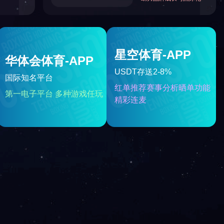
作
人才招聘
党建工群
信息公开
告公示
人才政策
党建工群
信息公开制度
招聘公告
信息公开目录
在线自荐
公司公示公告
版
|
开云官方app下载
|
华体网页版登录入口
|
开云综合app官方官网
|