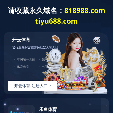
华体会
首页
信息公开
信息公开目录
企业党建
>
>
>
信息公开
安兴发展
信息公开制度
信息公开目录
企业信息
11月8日
经济信息
书记、总裁郑