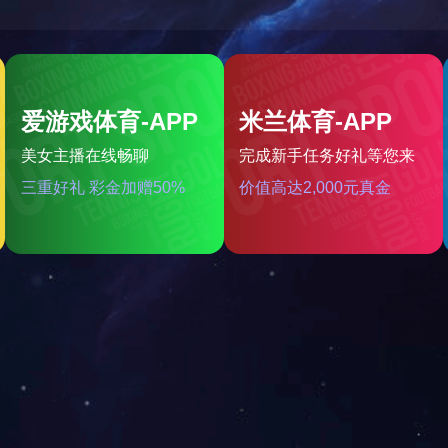
这也导致地方政府放松调控的冲动始终存在。此时中央再度要
下一个：
首套房税费信贷政策或松绑
心业务
楼盘动态
新闻中心
商务合
地产开发
楼盘动态
安兴动态
招标公
营销策划
行业动态
物管服务
政策解读