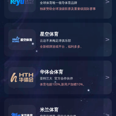
上一个：
2013经营目标考核先进单位
华体会(中国)
走进安兴
安兴品牌
核心业务
公司概况
品牌战略
地产开
管理架构
核心价值
营销策
公司荣誉
标识释义
物管服
景观建
华体会手机网页