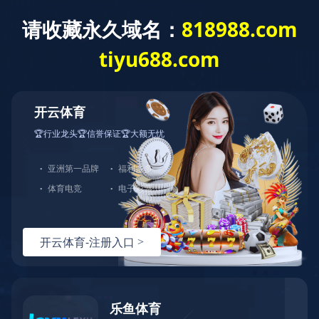
华体会
携