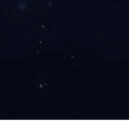
公司概况
品牌战略
地产开
管理架构
核心价值
营销策
公司荣誉
标识释义
物管服
景观建
华体会手机网页
华体会手机网页版登录入口 版权所有
免责声明
皖ICP备1601
地址：合肥市长江中路369号CBD中央广场写字楼7楼 电话：0551-628
开云官方app下载站
|
开云手机登录界面
|
leyu乐鱼·官方web站登录入口
|
开云官方端网页版登录入口
|
悟空中文官网登录入口
|
华体会官方网页