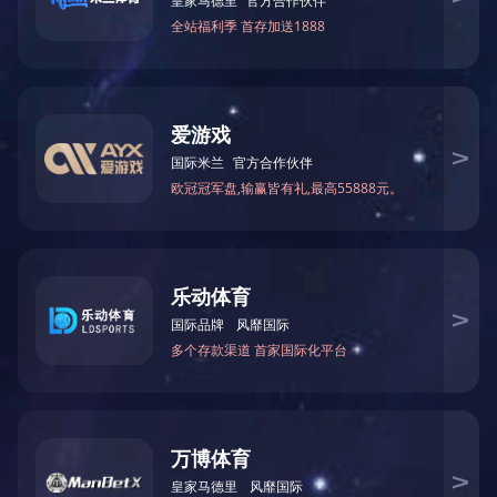
此次“爱心义诊进社区·为老服务零距离”活动，是对老年
针对性的健康咨询和用药指导。医护团队耐心细致的服务赢
湖公馆小区作为本次义诊活动的举办地，其选择并非偶
部分老人出行不便，难以及时获得专业的医疗关怀。因此，